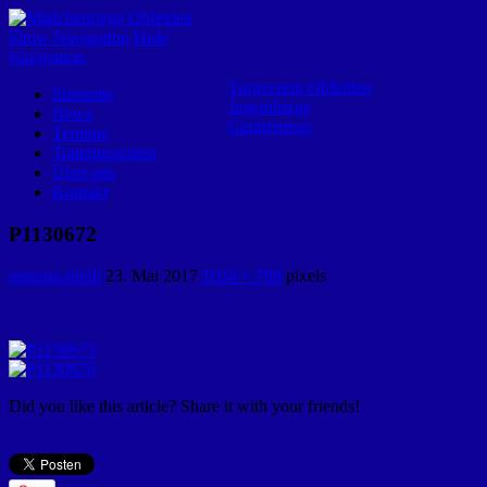
Mädchenriege Obfelden
Show Navigation
Hide
Navigation
Turnverein Obfelden
Startseite
Jugendriege
News
Gerätetriege
Termine
Trainingszeiten
Über uns
Kontakt
P1130672
ramona.stierli
23. Mai 2017
1024 × 768
pixels
Did you like this article? Share it with your friends!