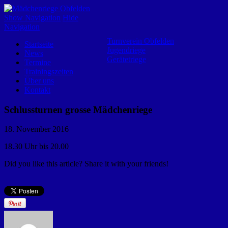
Mädchenriege Obfelden
Show Navigation
Hide
Navigation
Turnverein Obfelden
Startseite
Jugendriege
News
Gerätetriege
Termine
Trainingszeiten
Über uns
Kontakt
Schlussturnen grosse Mädchenriege
18. November 2016
18.30 Uhr bis 20.00
Did you like this article? Share it with your friends!