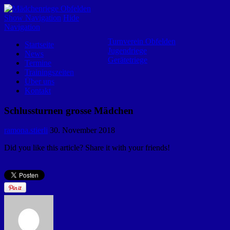
Mädchenriege Obfelden
Show Navigation
Hide
Navigation
Turnverein Obfelden
Startseite
Jugendriege
News
Gerätetriege
Termine
Trainingszeiten
Über uns
Kontakt
Schlussturnen grosse Mädchen
ramona.stierli
30. November 2018
Did you like this article? Share it with your friends!