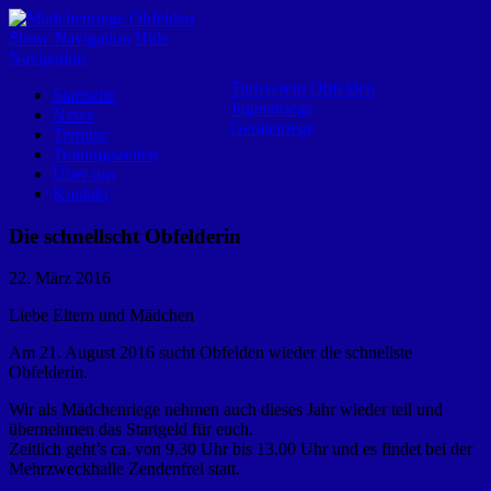
Mädchenriege Obfelden
Show Navigation
Hide
Navigation
Turnverein Obfelden
Startseite
Jugendriege
News
Gerätetriege
Termine
Trainingszeiten
Über uns
Kontakt
Die schnellscht Obfelderin
22. März 2016
Liebe Eltern und Mädchen
Am 21. August 2016 sucht Obfelden wieder die schnellste
Obfelderin.
Wir als Mädchenriege nehmen auch dieses Jahr wieder teil und
übernehmen das Startgeld für euch.
Zeitlich geht’s ca. von 9.30 Uhr bis 13.00 Uhr und es findet bei der
Mehrzweckhalle Zendenfrei statt.