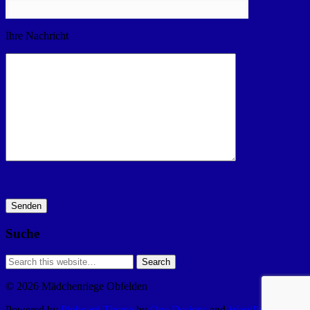
Ihre Nachricht
Suche
© 2026 Mädchenriege Obfelden
Powered by
Pinboard Theme
by
One Designs
and
WordPress