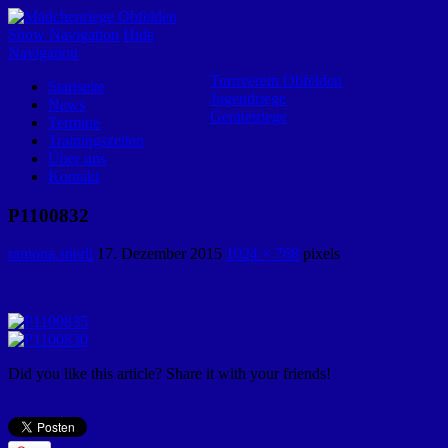
Mädchenriege Obfelden
Show Navigation
Hide
Navigation
Turnverein Obfelden
Startseite
Jugendriege
News
Gerätetriege
Termine
Trainingszeiten
Über uns
Kontakt
P1100832
ramona.stierli
17. Dezember 2015
1024 × 768
pixels
Did you like this article? Share it with your friends!